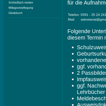
für die Aufnahm
Schließfach mieten
Mittagsverpflegung
Gästebuch
Telefon:
0391 - 25 24 24
Mail:
sekretariat@gms
Folgende Unterl
diesem Termin m
Schulzuwei
Geburtsurk
vorhandene
ggf. vorha
2 Passbilde
Impfauswei
ggf. Nachwei
Lehrbücher
Meldebesch
Ausweisdo